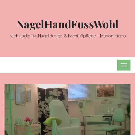
NagelHandFussWohl
Fachstudio für Nageldesign & Fachfußpflege - Marion Fierro
TOG
NAVI